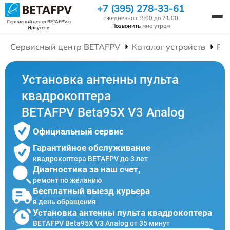
+7 (395) 278-33-61
Ежедневно с 9:00 до 21:00
Сервисный центр BETAFPV
в
Позвонить
мне утром
Иркутске
Сервисный центр BETAFPV
Каталог устройств
Ре
Установка антенны пульта
квадрокоптера
BETAFPV Beta95X V3 Analog
Официальный сервис
Гарантийное обслуживание
квадрокоптера BETAFPV до 3 лет
Диагностика за наш счет,
ремонт по желанию
Бесплатный выезд курьера
в день обращения
Установка антенны пульта квадрокоптера
BETAFPV Beta95X V3 Analog от 35 минут